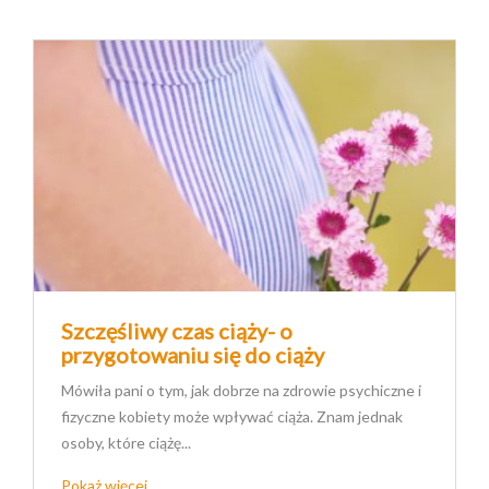
Szczęśliwy czas ciąży- o
przygotowaniu się do ciąży
Mówiła pani o tym, jak dobrze na zdrowie psychiczne i
fizyczne kobiety może wpływać ciąża. Znam jednak
osoby, które ciążę...
Pokaż więcej