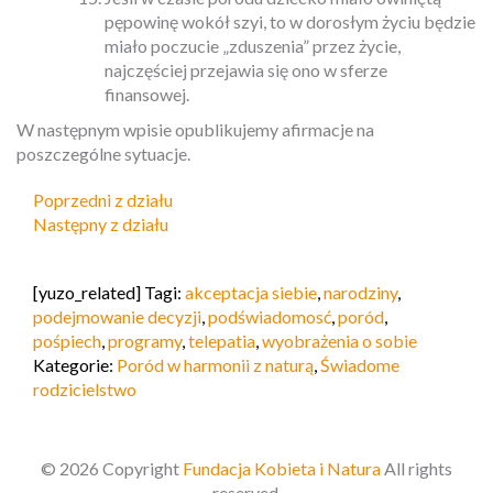
pępowinę wokół szyi, to w dorosłym życiu będzie
miało poczucie „zduszenia” przez życie,
najczęściej przejawia się ono w sferze
finansowej.
W następnym wpisie opublikujemy afirmacje na
poszczególne sytuacje.
Poprzedni z działu
Następny z działu
[yuzo_related] Tagi:
akceptacja siebie
,
narodziny
,
podejmowanie decyzji
,
podświadomosć
,
poród
,
pośpiech
,
programy
,
telepatia
,
wyobrażenia o sobie
Kategorie:
Poród w harmonii z naturą
,
Świadome
rodzicielstwo
© 2026 Copyright
Fundacja Kobieta i Natura
All rights
reserved.