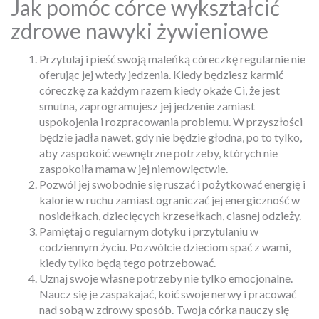
Jak pomóc córce wykształcić
zdrowe nawyki żywieniowe
Przytulaj i pieść swoją maleńką córeczkę regularnie nie
oferując jej wtedy jedzenia. Kiedy będziesz karmić
córeczkę za każdym razem kiedy okaże Ci, że jest
smutna, zaprogramujesz jej jedzenie zamiast
uspokojenia i rozpracowania problemu. W przyszłości
będzie jadła nawet, gdy nie będzie głodna, po to tylko,
aby zaspokoić wewnętrzne potrzeby, których nie
zaspokoiła mama w jej niemowlęctwie.
Pozwól jej swobodnie się ruszać i pożytkować energię i
kalorie w ruchu zamiast ograniczać jej energiczność w
nosidełkach, dziecięcych krzesełkach, ciasnej odzieży.
Pamiętaj o regularnym dotyku i przytulaniu w
codziennym życiu. Pozwólcie dzieciom spać z wami,
kiedy tylko będą tego potrzebować.
Uznaj swoje własne potrzeby nie tylko emocjonalne.
Naucz się je zaspakajać, koić swoje nerwy i pracować
nad sobą w zdrowy sposób. Twoja córka nauczy się