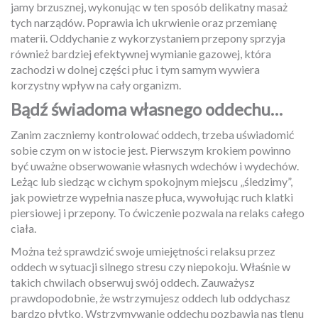
jamy brzusznej, wykonując w ten sposób delikatny masaż
tych narządów. Poprawia ich ukrwienie oraz przemianę
materii. Oddychanie z wykorzystaniem przepony sprzyja
również bardziej efektywnej wymianie gazowej, która
zachodzi w dolnej części płuc i tym samym wywiera
korzystny wpływ na cały organizm.
Bądź świadoma własnego oddechu…
Zanim zaczniemy kontrolować oddech, trzeba uświadomić
sobie czym on w istocie jest. Pierwszym krokiem powinno
być uważne obserwowanie własnych wdechów i wydechów.
Leżąc lub siedząc w cichym spokojnym miejscu „śledzimy”,
jak powietrze wypełnia nasze płuca, wywołując ruch klatki
piersiowej i przepony. To ćwiczenie pozwala na relaks całego
ciała.
Można też sprawdzić swoje umiejętności relaksu przez
oddech w sytuacji silnego stresu czy niepokoju. Właśnie w
takich chwilach obserwuj swój oddech. Zauważysz
prawdopodobnie, że wstrzymujesz oddech lub oddychasz
bardzo płytko. Wstrzymywanie oddechu pozbawia nas tlenu