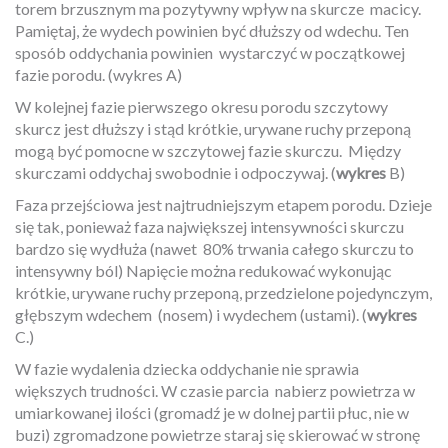
torem
brzusznym ma pozytywny wpływ na skurcze
macicy.
Pamiętaj, że wydech powinien być dłuższy od wdechu. Ten
sposób oddychania powinien
wystarczyć w początkowej
fazie porodu. (wykres A)
W kolejnej fazie pierwszego okresu porodu szczytowy
skurcz jest dłuższy i stąd krótkie, urywane ruchy przeponą
mogą być pomocne w szczytowej fazie skurczu.
Między
skurczami oddychaj swobodnie i odpoczywaj. (
wykres
B)
Faza przejściowa jest najtrudniejszym etapem porodu. Dzieje
się tak, ponieważ faza największej intensywności skurczu
bardzo się wydłuża (nawet
80% trwania całego skurczu to
intensywny ból) Napięcie można redukować wykonując
krótkie, urywane ruchy przeponą, przedzielone pojedynczym,
głębszym wdechem
(nosem) i wydechem (ustami). (
wykres
C.)
W fazie wydalenia dziecka oddychanie nie sprawia
większych trudności. W czasie parcia
nabierz powietrza w
umiarkowanej ilości (gromadź je w dolnej partii płuc, nie w
buzi) zgromadzone powietrze staraj się skierować w stronę