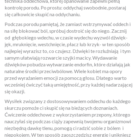
technika oddechowa, której opanowanie zapewni pełną
kontrolę porodu. Po prostu: oddychaj swobodnie, postaraj
się całkowicie skupić na oddychaniu.
Podczas porodu pamiętaj, że zamiast wstrzymywać oddech i
na siłę blokować ból, spróbuj dostroić się do niego. Zacznij
od
głębokiego wdechu, w czasie wydechu wyzwól dźwięk-
jęk, mruknięcie, westchnięcie, płacz lub krzyk- w ten sposób
najlepiej wyrazisz to, co czujesz. Dźwięki te rozluźniają
i tym
samym ułatwiają rozwarcie szyjki macicy. Wydawanie
dźwięków pobudza wytwarzanie endorfin, które działają jak
naturalne środki przeciwbólowe. Wiele kobiet ma opory
przed wyrażaniem emocji za pomocą głosu. Dlatego warto
wcześniej ćwiczyć taką umiejętność, przy każdej nadarzającej
się okazji.
Wysiłek związany z dostosowywaniem oddechu do każdego
skurczu pomoże ci skupić się na bieżących doznaniach.
Ćwiczenie oddechowe z wykorzystaniem przepony, którego
nauczyłaś się
podczas ciąży zapewnią twojemu organizmowi
niezbędną
dawkę tlenu, pomogą ci radzić sobie z bólem
i
niepokojem. W ten sposób zaoszczędzisz energię i unikniesz