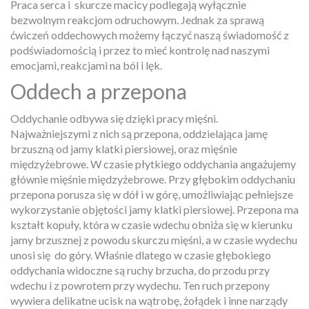
Praca serca i
skurcze macicy podlegają wyłącznie
bezwolnym reakcjom odruchowym. Jednak za sprawą
ćwiczeń oddechowych możemy łączyć naszą świadomość z
podświadomością i przez to mieć kontrolę nad naszymi
emocjami, reakcjami na ból i lęk.
Oddech a przepona
Oddychanie odbywa się dzięki pracy mięśni.
Najważniejszymi z nich są przepona, oddzielająca jamę
brzuszną od jamy klatki piersiowej, oraz mięśnie
międzyżebrowe. W czasie płytkiego oddychania angażujemy
głównie mięśnie międzyżebrowe. Przy głębokim oddychaniu
przepona porusza się w dół i w górę, umożliwiając pełniejsze
wykorzystanie objętości jamy klatki piersiowej. Przepona ma
kształt kopuły, która w czasie wdechu obniża się w kierunku
jamy brzusznej z powodu skurczu mięśni, a w czasie wydechu
unosi się
do góry. Właśnie dlatego w czasie głębokiego
oddychania widoczne są ruchy brzucha, do przodu przy
wdechu i z powrotem przy wydechu. Ten ruch przepony
wywiera delikatne ucisk na wątrobę, żołądek i inne narządy