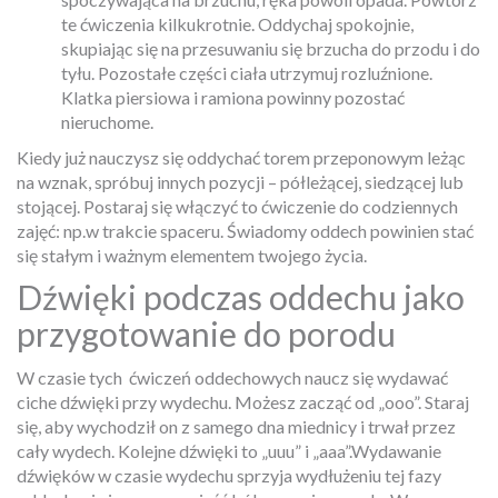
te ćwiczenia kilkukrotnie. Oddychaj spokojnie,
skupiając się na przesuwaniu się brzucha do przodu i do
tyłu. Pozostałe części ciała utrzymuj rozluźnione.
Klatka piersiowa i ramiona powinny pozostać
nieruchome.
Kiedy już nauczysz się oddychać torem przeponowym leżąc
na wznak, spróbuj innych pozycji – półleżącej, siedzącej lub
stojącej. Postaraj się włączyć to ćwiczenie do codziennych
zajęć: np.w trakcie spaceru. Świadomy oddech powinien stać
się stałym i ważnym elementem twojego życia.
Dźwięki podczas oddechu jako
przygotowanie do porodu
W czasie tych
ćwiczeń oddechowych naucz się wydawać
ciche dźwięki przy wydechu. Możesz zacząć od „ooo”. Staraj
się, aby wychodził on z samego dna miednicy i trwał przez
cały wydech. Kolejne dźwięki to „uuu” i „aaa”.Wydawanie
dźwięków w czasie wydechu sprzyja wydłużeniu tej fazy