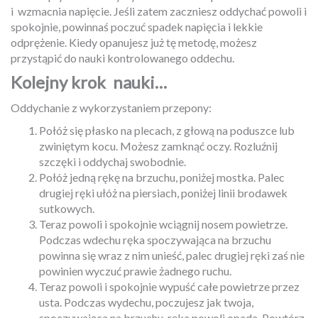
i
wzmacnia napięcie. Jeśli zatem zaczniesz oddychać powoli i
spokojnie, powinnaś poczuć spadek napięcia i lekkie
odprężenie. Kiedy opanujesz już tę metodę, możesz
przystąpić do nauki kontrolowanego oddechu.
Kolejny krok
nauki…
Oddychanie z wykorzystaniem przepony:
Połóż się płasko na plecach, z głową na poduszce lub
zwiniętym kocu. Możesz zamknąć oczy. Rozluźnij
szczęki i oddychaj swobodnie.
Połóż jedną rękę na brzuchu, poniżej mostka. Palec
drugiej ręki ułóż na piersiach, poniżej linii brodawek
sutkowych.
Teraz powoli i spokojnie wciągnij nosem powietrze.
Podczas wdechu ręka spoczywająca na brzuchu
powinna się wraz z nim unieść, palec drugiej ręki zaś nie
powinien wyczuć prawie żadnego ruchu.
Teraz powoli i spokojnie wypuść całe powietrze przez
usta. Podczas wydechu, poczujesz jak twoja,
spoczywająca na brzuchu, ręka powoli
opada. Powtórz