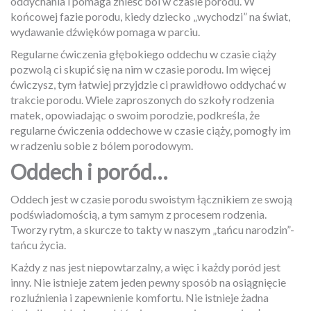
oddychania i pomaga znieść ból w czasie porodu. W
końcowej fazie porodu, kiedy dziecko „wychodzi” na świat,
wydawanie dźwięków pomaga w parciu.
Regularne ćwiczenia głębokiego oddechu w czasie ciąży
pozwolą ci skupić się na nim w czasie porodu. Im więcej
ćwiczysz, tym łatwiej przyjdzie ci prawidłowo oddychać w
trakcie porodu. Wiele zaproszonych do szkoły rodzenia
matek, opowiadając o swoim porodzie, podkreśla, że
regularne ćwiczenia oddechowe w czasie ciąży, pomogły im
w radzeniu sobie z bólem porodowym.
Oddech i poród…
Oddech jest w czasie porodu swoistym łącznikiem ze swoją
podświadomością, a tym samym z procesem rodzenia.
Tworzy rytm, a skurcze to takty w naszym „tańcu narodzin”-
tańcu życia.
Każdy z nas jest niepowtarzalny, a więc i każdy poród jest
inny. Nie istnieje zatem jeden pewny sposób na osiągnięcie
rozluźnienia i zapewnienie komfortu. Nie istnieje żadna