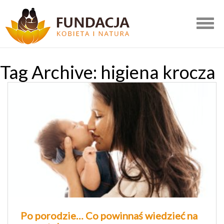
Togg
navig
Tag Archive: higiena krocza
Po porodzie… Co powinnaś wiedzieć na