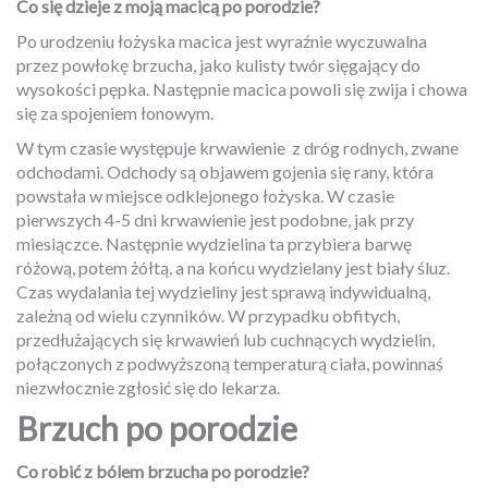
Co się dzieje z moją macicą po porodzie?
Po urodzeniu łożyska macica jest wyraźnie wyczuwalna
przez powłokę brzucha, jako kulisty twór sięgający do
wysokości pępka. Następnie macica powoli się zwija i chowa
się za spojeniem łonowym.
W tym czasie występuje krwawienie
z dróg rodnych, zwane
odchodami. Odchody są objawem gojenia się rany, która
powstała w miejsce odklejonego łożyska. W czasie
pierwszych 4-5 dni krwawienie jest podobne, jak przy
miesiączce. Następnie wydzielina ta przybiera barwę
różową, potem żółtą, a na końcu wydzielany jest biały śluz.
Czas wydalania tej wydzieliny jest sprawą indywidualną,
zależną od wielu czynników. W przypadku obfitych,
przedłużających się krwawień lub cuchnących wydzielin,
połączonych z podwyższoną temperaturą ciała, powinnaś
niezwłocznie zgłosić się do lekarza.
Brzuch po porodzie
Co robić z bólem brzucha po porodzie?