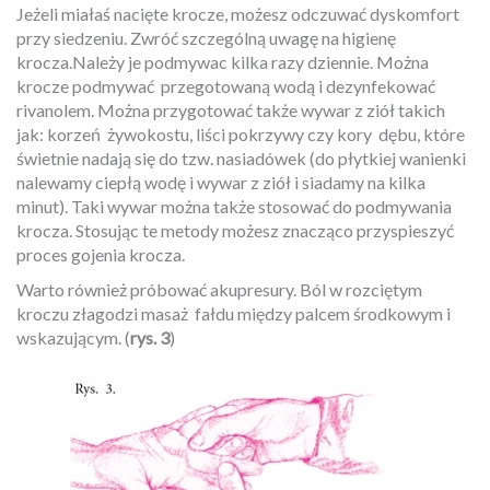
Jeżeli miałaś nacięte krocze, możesz odczuwać dyskomfort
przy siedzeniu. Zwróć szczególną uwagę na higienę
krocza.Należy je podmywac kilka razy dziennie. Można
krocze podmywać
przegotowaną wodą i dezynfekować
rivanolem. Można przygotować także wywar z ziół takich
jak: korzeń
żywokostu, liści pokrzywy czy kory
dębu, które
świetnie nadają się do tzw. nasiadówek (do płytkiej wanienki
nalewamy ciepłą wodę i wywar z ziół i siadamy na kilka
minut). Taki wywar można także stosować do podmywania
krocza. Stosując te metody możesz znacząco
przyspieszyć
proces gojenia krocza.
Warto również próbować akupresury. Ból w rozciętym
kroczu złagodzi masaż
fałdu między palcem środkowym i
wskazującym. (
rys. 3
)