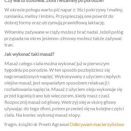
Czy warto stosować zioła i witaminy po porodzie?
W okresie połogu warto pić napar z: liści pokrzywy i maliny,
rumianku, melisy i imbiru. Przyspieszają one powrót do
dobrej formy oraz utrzymują prawidłową laktację.
Witaminy zażywane w ciąży możesz brać nadal. Jeżeli połóg
przypada na okres jesienno-zimowy możesz także zażywać
tran.
Jak wykonać taki masaż?
Masaż całego ciała można wykonać już w pierwszym
tygodniu po porodzie. W ten sposób pozbędziesz się
nagromadzonych napięć. Wykonywany z użyciem ciepłych
olejów masaż, jest wspaniałym sposobem relaksacji i
rozładowania napięcia. Masaż z użyciem oleju wykonuje się
przed kąpielą (rano lub wieczorem, kiedy masz czas).
Rozpocznij masaż od głowy. Wetrzyj olej w skórę głowy
używając do tego dłoni, potem przenieś się na kolejne części
ciała. Na koniec wykonuj masaż stopy.
fragm. książki dr Preeti Agrawal
Odkrywam macierzyństwo