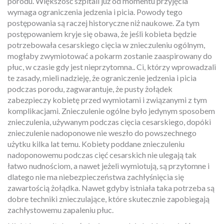
porodu. Większość szpitali już od momentu przyjęcia
wymaga ograniczenia jedzenia i picia. Powody tego
postępowania są raczej historyczne niż naukowe. Za tym
postępowaniem kryje się obawa, że jeśli kobieta będzie
potrzebowała cesarskiego cięcia w znieczuleniu ogólnym,
mogłaby zwymiotować a pokarm zostanie zaaspirowany do
płuc, w czasie gdy jest nieprzytomna.. Ci, którzy wprowadzali
te zasady, mieli nadzieję, że ograniczenie jedzenia i picia
podczas porodu, zagwarantuje, że pusty żołądek
zabezpieczy kobietę przed wymiotami i związanymi z tym
komplikacjami. Znieczulenie ogólne było jedynym sposobem
znieczulenia, używanym podczas cięcia cesarskiego, dopóki
znieczulenie nadoponowe nie weszło do powszechnego
użytku kilka lat temu. Kobiety poddane znieczuleniu
nadoponowemu podczas cięć cesarskich nie ulegają tak
łatwo nudnościom, a nawet jeżeli wymiotują, są przytomne i
dlatego nie ma niebezpieczeństwa zachłyśnięcia się
zawartością żołądka. Nawet gdyby istniała taka potrzeba są
dobre techniki znieczulające, które skutecznie zapobiegają
zachłystowemu zapaleniu płuc.