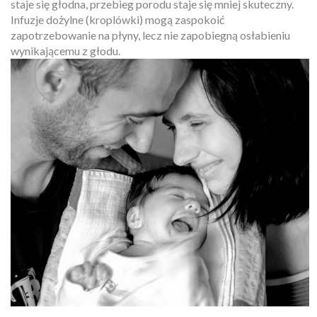
staje się głodna, przebieg porodu staje się mniej skuteczny.
Infuzje dożylne (kroplówki) mogą zaspokoić
zapotrzebowanie na płyny, lecz nie zapobiegną osłabieniu
wynikającemu z głodu.