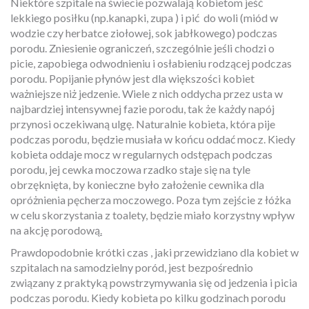
Niektóre szpitale na świecie pozwalają kobietom jeść
lekkiego posiłku (np.kanapki, zupa ) i pić do woli (miód w
wodzie czy herbatce ziołowej, sok jabłkowego) podczas
porodu. Zniesienie ograniczeń
,
szczególnie jeśli chodzi o
picie, zapobiega odwodnieniu i osłabieniu rodzącej podczas
porodu. Popijanie płynów jest dla większości kobiet
ważniejsze niż jedzenie. Wiele z nich oddycha przez usta w
najbardziej intensywnej fazie porodu, tak że każdy napój
przynosi oczekiwaną ulgę. Naturalnie kobieta, która pije
podczas porodu, będzie musiała w końcu oddać mocz. Kiedy
kobieta oddaje mocz w regularnych odstępach podczas
porodu, jej cewka moczowa rzadko staje się na tyle
obrzęknięta, by konieczne było założenie cewnika dla
opróżnienia pęcherza moczowego. Poza tym zejście z łóżka
w celu skorzystania z toalety, będzie miało korzystny wpływ
na akcję porodową
.
Prawdopodobnie krótki czas , jaki przewidziano dla kobiet w
szpitalach na samodzielny poród, jest bezpośrednio
związany z praktyką powstrzymywania się od jedzenia i picia
podczas porodu. Kiedy kobieta po kilku godzinach porodu