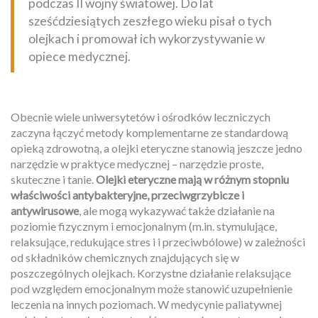
podczas II wojny światowej. Do lat
sześćdziesiątych zeszłego wieku pisał o tych
olejkach i promował ich wykorzystywanie w
opiece medycznej.
Obecnie wiele uniwersytetów i ośrodków leczniczych
zaczyna łączyć metody komplementarne ze standardową
opieką zdrowotną, a olejki eteryczne stanowią jeszcze jedno
narzędzie w praktyce medycznej – narzędzie proste,
skuteczne i tanie.
Olejki eteryczne mają w różnym stopniu
właściwości antybakteryjne, przeciwgrzybicze i
antywirusowe
, ale mogą wykazywać także działanie na
poziomie fizycznym i emocjonalnym (m.in. stymulujące,
relaksujące, redukujące stres i i przeciwbólowe) w zależności
od składników chemicznych znajdujących się w
poszczególnych olejkach. Korzystne działanie relaksujące
pod względem emocjonalnym może stanowić uzupełnienie
leczenia na innych poziomach. W medycynie paliatywnej