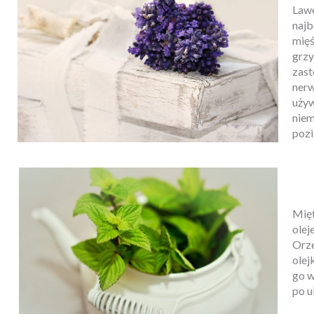
Law
najb
mięś
grzy
zast
nerw
używ
nie
pozi
Mięt
olej
Orze
olej
go w
po u