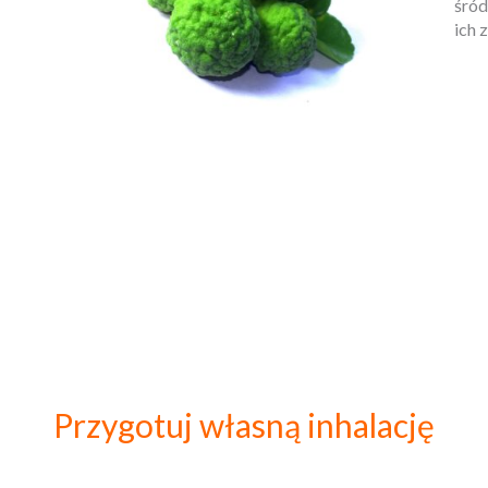
śród
ich 
Przygotuj własną inhalację