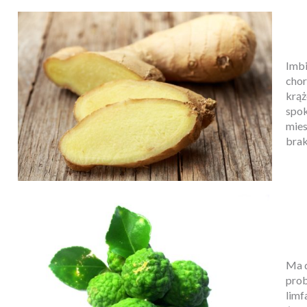
Imbi
chor
krąż
spok
mies
brak
Ma d
prob
limf