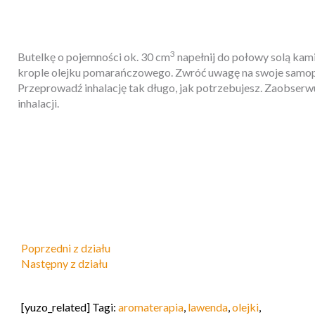
3
Butelkę o pojemności ok. 30 cm
napełnij do połowy solą kami
krople olejku pomarańczowego. Zwróć uwagę na swoje samopo
Przeprowadź inhalację tak długo, jak potrzebujesz. Zaobser
inhalacji.
Poprzedni z działu
Następny z działu
[yuzo_related] Tagi:
aromaterapia
,
lawenda
,
olejki
,