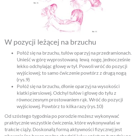
W pozycji leżącej na brzuchu
Połóż się na brzuchu, tułów oparzyj na przedramionach.
Unieść w górę wyprostowaną
lewą
nogę, jednocześnie
lekko odchylając głowę w tył. Powoli wróć do pozycji
wyjściowej; to samo ćwiczenie powtórz z drugą nogą
(rys.9)
Połóż się na brzuchu, dłonie oparzyj na wysokości
klatki piersiowej. Odchyl tułów i głowę do tyłu z
równoczesnym prostowaniem rąk. Wróć do pozycji
wyjściowej. Powtórz to kilka razy (rys.10)
Od szóstego tygodnia po porodzie możesz wykonywać
praktycznie wszystkie ćwiczenia, które wykonywałaś w
trakcie ciąży. Doskonałą formą aktywności fizycznej jest
pływanie (na basen można chodzić już w szóstym tygodniu po