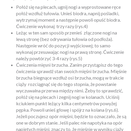
Połóż się na plecach, ugnij nogi a wyprostowane ręce
połóż wzdłuż tułowia. Unieś biodra, napnij pośladki,
wytrzymaj moment a następnie powoli opuść biodra.
Ćwiczenie wykonaj
trzy razy (rys.4)
Leżąc w ten sam sposób przenieś
złączone nogi na
lewą stronę (bez odrywania tułowia od podłoża).
Następnie wróć do pozycji wyjściowej; to samo
wykonaj przesuwając nogi na prawą stronę. Ćwiczenie
należy powtórzyć 3-4 razy (rys.5)
Ćwiczenia mięsni brzucha. Zanim przystąpisz do tego
ćwiczenia sprawdź stan swoich mięśni brzucha. Mięśnie
brzucha biegnące wzdłuż osi brzucha, mogą w trakcie
ciąży
rozciągnąć się do tego stopnia, że powstanie
wyczuwalna przerwa między nimi. Żeby to sprawdzić,
połóż się na plecach i zegnij nogi w kolanach. Uciśnij
kciukiem punkt leżący kilka centymetrów powyżej
pępka. Powoli unieś głowę i spójrz na kolana (rys.6).
Jeżeli poczujesz opór mięśni, będzie to oznaczało, że są
one w dobrym stanie. Jeśli palec nie napotyka na opór
napiętych mięśni, znaczy to, że mięśnie w wyniku ciąży