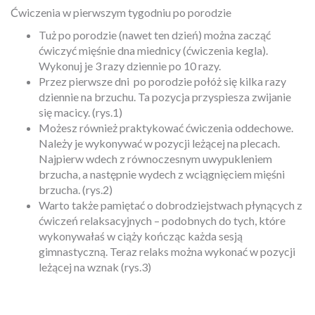
Ćwiczenia w pierwszym tygodniu po porodzie
Tuż po porodzie (nawet ten dzień) można zacząć
ćwiczyć mięśnie dna miednicy (ćwiczenia kegla).
Wykonuj je 3 razy dziennie po 10 razy.
Przez pierwsze dni
po porodzie połóż się kilka razy
dziennie na brzuchu. Ta pozycja przyspiesza zwijanie
się macicy. (rys.1)
Możesz również praktykować ćwiczenia oddechowe.
Należy je wykonywać w pozycji leżącej na plecach.
Najpierw wdech z równoczesnym uwypukleniem
brzucha, a następnie wydech z wciągnięciem mięśni
brzucha. (rys.2)
Warto także pamiętać o dobrodziejstwach płynących z
ćwiczeń relaksacyjnych – podobnych do tych, które
wykonywałaś w ciąży kończąc każda sesją
gimnastyczną. Teraz relaks można wykonać w pozycji
leżącej na wznak (rys.3)