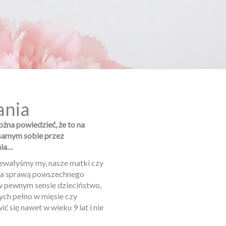
ania
ożna powiedzieć, że to na
 samym sobie przez
nia…
rzewałyśmy my, nasze matki czy
 za sprawą powszechnego
 w pewnym sensie dzieciństwo,
ych pełno w mięsie czy
 się nawet w wieku 9 lat i nie