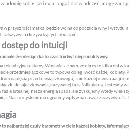
świadomię sobie, jaki mam bagaż doświadczeń, mogę zacząć
yś w przyszłości matką, będzie wolna od poczucia winy i wstydu, 
h fałszywych i krzywdzących obciążeń.
dostęp do intuicji
onanie, że miesiączka to czas trudny i nieproduktywny.
na telewizyjne reklamy. Wmawia się nam, że okres to kilka dni w 
ięcie przedmiesiączkowe to typowa dolegliwość każdej kobiety. Pr
ndrom napięcia przedmiesiączkowego) i nie każdej menstruacji mus
siączki do jajeczkowania, nazywanej fazą folikularną. Jesteśmy 
 fazie lutealnej, nasza energia spada, ale zyskujemy wtedy więks
uicji. Nasze myślenie ma ogromny wpływ na naszą rzeczywistość.
magia
 to najbardziej czuły barometr w ciele każdej kobiety, informują