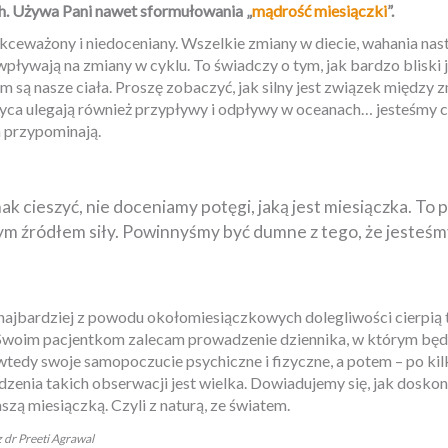
. Używa Pani nawet sformułowania „
mądrość miesiączki
”.
ekceważony i niedoceniany. Wszelkie zmiany w diecie, wahania nas
pływają na zmiany w cyklu. To świadczy o tym, jak bardzo bliski j
 są nasze ciała. Proszę zobaczyć, jak silny jest związek między 
ca ulegają również przypływy i odpływy w oceanach… jesteśmy c
m przypominają.
k cieszyć, nie doceniamy potęgi, jaką jest miesiączka. To 
ym źródłem siły. Powinnyśmy być dumne z tego, że jesteśm
ajbardziej z powodu okołomiesiączkowych dolegliwości cierpią te 
 Swoim pacjentkom zalecam prowadzenie dziennika, w którym bę
wtedy swoje samopoczucie psychiczne i fizyczne, a potem – po kil
enia takich obserwacji jest wielka. Dowiadujemy się, jak doskonal
zą miesiączką. Czyli z naturą, ze światem.
 dr Preeti Agrawal