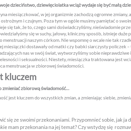
swoje dzieciństwo, dziewięciolatka wciąż wydaje się być małą dz
yna miesiączkować, w jej organizmie zachodzą ogromne zmiany, a 
 ostrożnym i czujnym. Poza tym w ogóle musimy pamiętać o swoim 
zieje się tak, że to, czego sami doświadczyliśmy, nieświadomie pr
owiedziałyśmy się w suchy, jałowy, kliniczny sposób, istnieje du
 menstruacji naszym córkom. Nie wspomnę o wcale nie tak rzadk
szej miesiączki dostawały od matki czy babki siarczysty policzek
dzających nas w swój świat, wytworzyliśmy sobie nieprawdziwe
elesności i seksualności. Niestety, miesiączka traktowana jest wc
eca menstruacja w zbiorowej świadomości.
t kluczem
no zmieniać zbiorową świadomość…
ść jest kluczem do wszystkich zmian, a zmieniając siebie, zmieni
ić się ze swoimi przekonaniami. Przypomnieć sobie, jak ja 
akie mam przekonania na jej temat? Czy wstydzę się
rozmaw