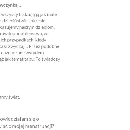
iewczynką…
wszyscy traktują ją jak małe
dzieciństwie i okresie
zekazujemy naszym dzieciom.
że prawdopodobieństwo, że
ich przypadkach, kiedy
 – taki zwyczaj… Przez podobne
 i naznaczone wstydem
iąż jak temat tabu. To świadczy
amy świat.
dowiedziałam się o
iać o mojej menstruacji?