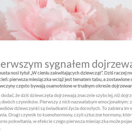
pierwszym sygnałem dojrzew
sta nosi tytuł „W cieniu zakwitających dziewcząt”. Dziś raczej m
ień: pierwsza miesiączka wciąż jest tematem tabu, a zostawione
wczyny często bywają osamotnione w trudnym okresie dojrzewa
 dodać, że dziś dziewczęta dojrzewają znacznie szybciej, niż doj
awą dwóch czynników. Pierwszy z nich nazwałabym emocjonalnym:
 mediów dziewczynki są świadkami życia dorosłych. To zabiera im
ania. Drugi czynnik to ksenohormony, czyli sztuczne hormony, któr
kres pokwitania, w efekcie czego pierwsza miesiączka może pojawić
.