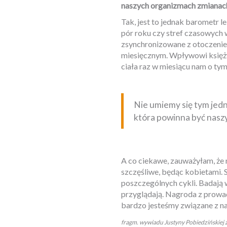
naszych organizmach zmianach
Tak, jest to jednak barometr l
pór roku czy stref czasowych w
zsynchronizowane z otoczeniem
miesięcznym. Wpływowi księży
ciała raz w miesiącu nam o ty
Nie umiemy się tym jedna
która powinna być nasz
A co ciekawe, zauważyłam, że n
szczęśliwe, będąc kobietami.
poszczególnych cykli. Badają 
przyglądają. Nagroda z prowadz
bardzo jesteśmy związane z nas
fragm. wywiadu Justyny Pobiedzińskiej z