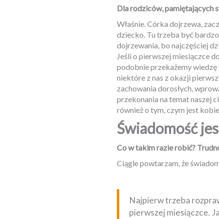
Dla rodziców, pamiętających 
Właśnie. Córka dojrzewa, zacz
dziecko. Tu trzeba być bardzo
dojrzewania, bo najczęściej d
Jeśli o pierwszej miesiączce d
podobnie przekażemy wiedzę o
niektóre z nas z okazji pierw
zachowania dorosłych, wprowa
przekonania na temat naszej ci
również o tym, czym jest kobi
Świadomość jes
Co w takim razie robić? Trud
Ciągle powtarzam, że świadomo
Najpierw trzeba rozpraw
pierwszej miesiączce. J