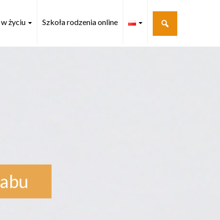
 w życiu
Szkoła rodzenia online
tabu