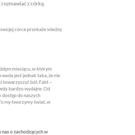
 rozmawiać z córką.
a swojej córce przekaże wiedzę
każdym miesiącu, w którym
awda jest jednak taka, że nie
i towarzyszyć ból. Fakt –
wtedy bardzo wydajne. Od
zy dostęp do naszych
 To my tworzymy świat, w
cy nas o zachodzących w